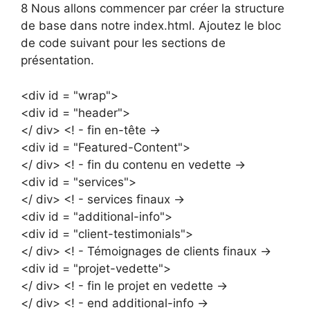
8 Nous allons commencer par créer la structure
de base dans notre index.html. Ajoutez le bloc
de code suivant pour les sections de
présentation.
<div id = "wrap">
<div id = "header">
</ div> <! - fin en-tête ->
<div id = "Featured-Content">
</ div> <! - fin du contenu en vedette ->
<div id = "services">
</ div> <! - services finaux ->
<div id = "additional-info">
<div id = "client-testimonials">
</ div> <! - Témoignages de clients finaux ->
<div id = "projet-vedette">
</ div> <! - fin le projet en vedette ->
</ div> <! - end additional-info ->