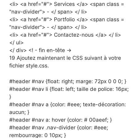
<li> <a href="#"> Services </a> <span class =
"nav-divider"> - </ span> </ li>
<li> <a href="#"> Portfolio </a> <span class =
"nav-divider"> - </ span> </ li>
<li> <a href="#"> Contactez-nous </a> </ li>
</ ul>
</ div> <! - fin en-tête ->
19 Ajoutez maintenant le CSS suivant à votre
fichier style.css.
#header #nav {float: right; marge: 72px 0 0 0; }
#header #nav li {float: left; taille de police: 16px;
}
#header #nav a {color: #eee; texte-décoration:
aucun; }
#header #nav a: hover {color: # 00aeef; }
#header #nav .nav-divider {color: #eee;
rembourrage: 0 10px; }