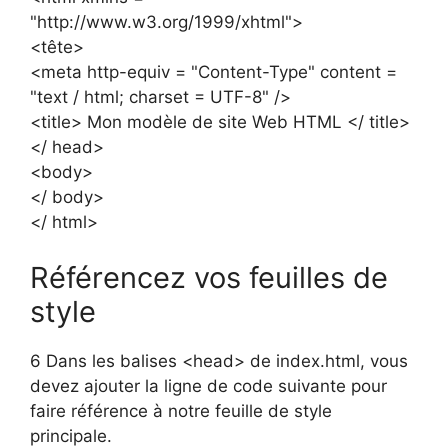
"http://www.w3.org/1999/xhtml">
<tête>
<meta http-equiv = "Content-Type" content =
"text / html; charset = UTF-8" />
<title> Mon modèle de site Web HTML </ title>
</ head>
<body>
</ body>
</ html>
Référencez vos feuilles de
style
6 Dans les balises <head> de index.html, vous
devez ajouter la ligne de code suivante pour
faire référence à notre feuille de style
principale.