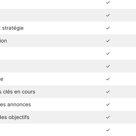
✓
✓
 stratégie
✓
ion
✓
✓
✓
ce
✓
 clés en cours
✓
les annonces
✓
des objectifs
✓
✓