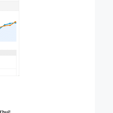
’hui!