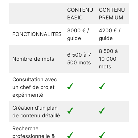
CONTENU
CONTENU
CO
BASIC
PREMIUM
EX
3000 € /
4200 € /
54
FONCTIONNALITÉS
guide
guide
gu
8 500 à
15
6 500 à 7
Nombre de mots
10 000
17
500 mots
mots
mo
Consultation avec
un chef de projet
expérimenté
Création d'un plan
de contenu détaillé
Recherche
professionnelle &