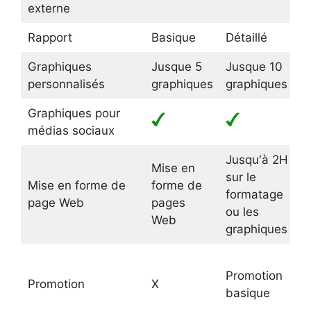
externe
Rapport
Basique
Détaillé
D
Graphiques
Jusque 5
Jusque 10
J
personnalisés
graphiques
graphiques
g
Graphiques pour
médias sociaux
Jusqu'à 2H
J
Mise en
sur le
d
Mise en forme de
forme de
formatage
f
page Web
pages
ou les
o
Web
graphiques
g
J
Promotion
-
Promotion
X
basique
p
i