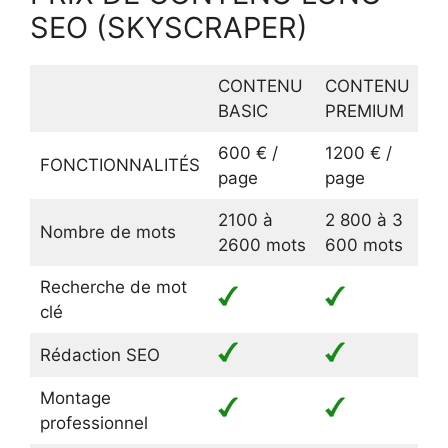
SEO (SKYSCRAPER)
CONTENU
CONTENU
C
BASIC
PREMIUM
E
600 € /
1200 € /
2
FONCTIONNALITÉS
page
page
p
2100 à
2 800 à 3
4
Nombre de mots
2600 mots
600 mots
3
Recherche de mot
clé
Rédaction SEO
Montage
professionnel