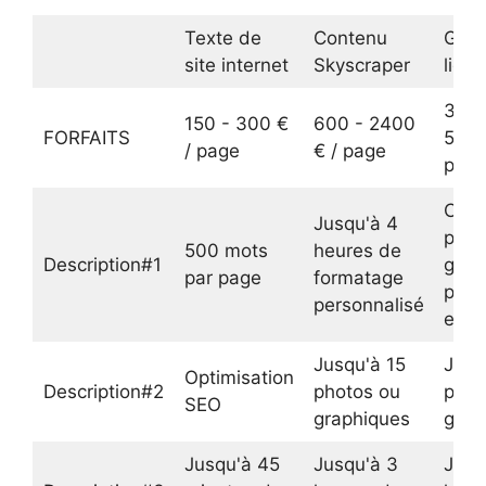
Texte de
Contenu
Guid
site internet
Skyscraper
ligne
3000
150 - 300 €
600 - 2400
FORFAITS
5400
/ page
€ / page
pag
Chef
Jusqu'à 4
proj
500 mots
heures de
Description#1
guid
par page
formatage
pers
personnalisé
en li
Jusqu'à 15
Jusq
Optimisation
Description#2
photos ou
phot
SEO
graphiques
grap
Jusqu'à 45
Jusqu'à 3
Jusq