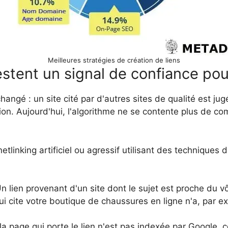
Meilleures stratégies de création de liens
estent un signal de confiance po
angé : un site cité par d'autres sites de qualité est ju
tion. Aujourd'hui, l'algorithme ne se contente plus de com
.
etlinking artificiel ou agressif utilisant des techniques 
n lien provenant d'un site dont le sujet est proche du vô
i cite votre boutique de chaussures en ligne n'a, par
la page qui porte le lien n'est pas indexée par Google, c