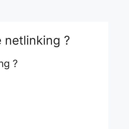
 netlinking ?
ng ?