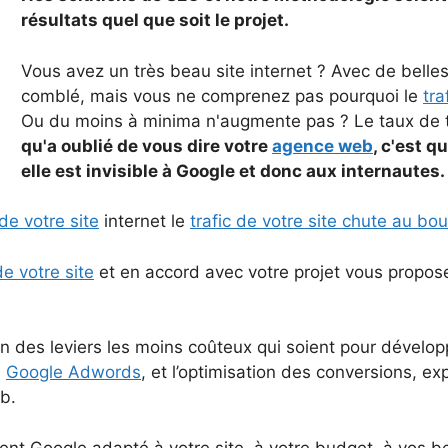
résultats quel que soit le projet.
Vous avez un très beau site internet ? Avec de belle
comblé, mais vous ne comprenez pas pourquoi le
tra
Ou du moins à minima n'augmente pas ? Le taux de t
qu'a oublié de vous dire votre
agence web
, c'est q
elle est invisible à Google et donc aux internautes.
de votre site
internet le
trafic de votre site chute au b
de votre site
et en accord avec votre projet vous propos
n des leviers les moins coûteux qui soient pour dévelop
,
Google Adwords
, et l’optimisation des conversions, e
b.
nt Google adapté à votre site, à votre budget, à vos b