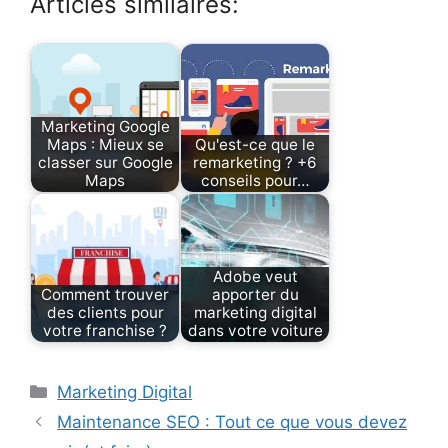
Articles similaires:
Marketing Google
Maps : Mieux se
Qu'est-ce que le
classer sur Google
remarketing ? +6
Maps
conseils pour…
Adobe veut
Comment trouver
apporter du
des clients pour
marketing digital
votre franchise ?
dans votre voiture
Catégories
Marketing Digital
Maintenance SEO : Tout ce que vous devez