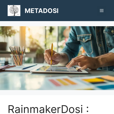
Aller
au
METADOSI
Menu
contenu
RainmakerDosi :