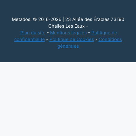
Metadosi © 2016-2026 | 23 Allée des Érables 73190
Challes Les Eaux -
Plan du site
-
Mentions légales
-
Politique de
confidentialité
-
Politique de Cookies
-
Conditions
générales