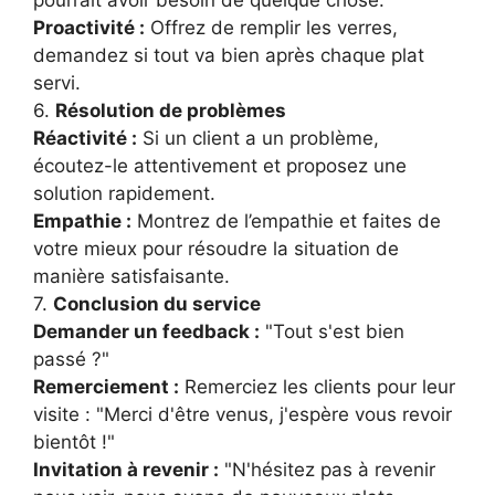
pourrait avoir besoin de quelque chose.
Proactivité :
Offrez de remplir les verres,
demandez si tout va bien après chaque plat
servi.
6.
Résolution de problèmes
Réactivité :
Si un client a un problème,
écoutez-le attentivement et proposez une
solution rapidement.
Empathie :
Montrez de l’empathie et faites de
votre mieux pour résoudre la situation de
manière satisfaisante.
7.
Conclusion du service
Demander un feedback :
"Tout s'est bien
passé ?"
Remerciement :
Remerciez les clients pour leur
visite : "Merci d'être venus, j'espère vous revoir
bientôt !"
Invitation à revenir :
"N'hésitez pas à revenir