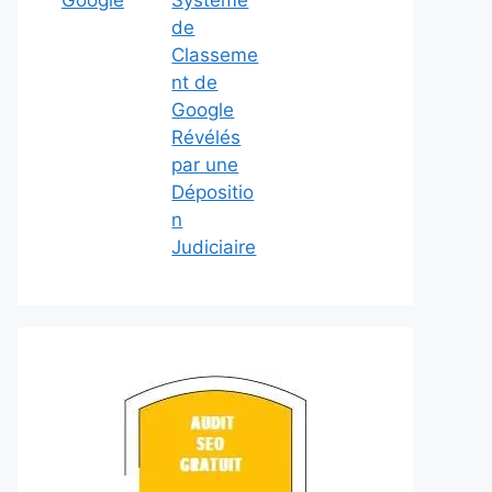
Google
Système
de
Classeme
nt de
Google
Révélés
par une
Dépositio
n
Judiciaire