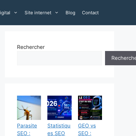
gital
Site internet
Blog
Contact
Rechercher
Recherch
Parasite
Statistiqu
GEO vs
SEO :
es SEO
SEO :