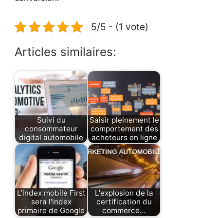
5/5 - (1 vote)
Articles similaires:
Suivi du
Saisir pleinement le
consommateur
comportement des
digital automobile
acheteurs en ligne
L'index mobile First
L'explosion de la
sera l'index
certification du
primaire de Google
commerce…