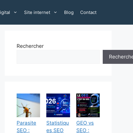
gital
Site internet
Blog
Contact
Rechercher
Recherch
Parasite
Statistiqu
GEO vs
SEO :
es SEO
SEO :