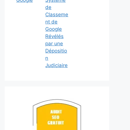
Google
Système
de
Classeme
nt de
Google
Révélés
par une
Dépositio
n
Judiciaire