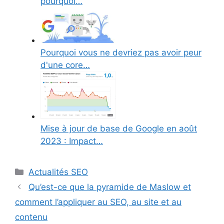
pourquoi…
Pourquoi vous ne devriez pas avoir peur
d'une core…
Mise à jour de base de Google en août
2023 : Impact…
Catégories
Actualités SEO
Qu’est-ce que la pyramide de Maslow et
comment l’appliquer au SEO, au site et au
contenu