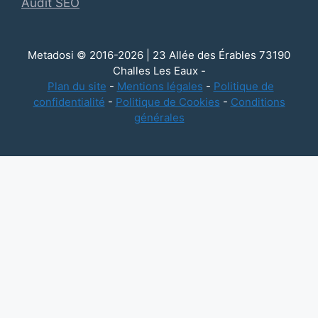
Audit SEO
Metadosi © 2016-2026 | 23 Allée des Érables 73190
Challes Les Eaux -
Plan du site
-
Mentions légales
-
Politique de
confidentialité
-
Politique de Cookies
-
Conditions
générales