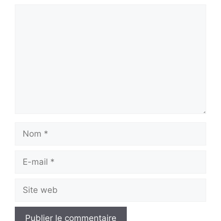
Commentaire
Nom
E-
mail
Site
web