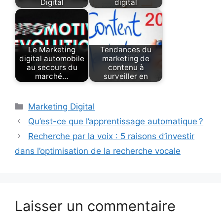
Digital
digital
Le Marketing
Tendances du
digital automobile
marketing de
au secours du
contenu à
marché…
surveiller en
Catégories
Marketing Digital
Qu’est-ce que l’apprentissage automatique ?
Recherche par la voix : 5 raisons d’investir
dans l’optimisation de la recherche vocale
Laisser un commentaire