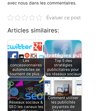
avec nous dans les commentaires.
Évaluer ce post
Articles similaires:
Les
Top 5 des
concessionnaires
stratégies
automobiles se
publicitaires pour
tournent de plus…
les réseaux sociaux
Comment utiliser
Réseaux sociaux &
les publicités
SEO les canaux les
payantes de