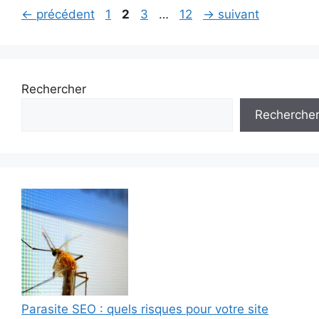
Page
Page
Page
Page
←
précédent
1
2
3
…
12
→
suivant
Rechercher
Recherche
Parasite SEO : quels risques pour votre site