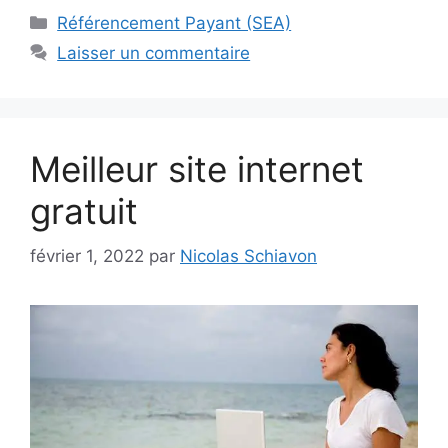
Catégories
Référencement Payant (SEA)
Laisser un commentaire
Meilleur site internet
gratuit
février 1, 2022
par
Nicolas Schiavon