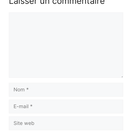
Laisser un commentaire
Commentaire
Nom
E-
mail
Site
web