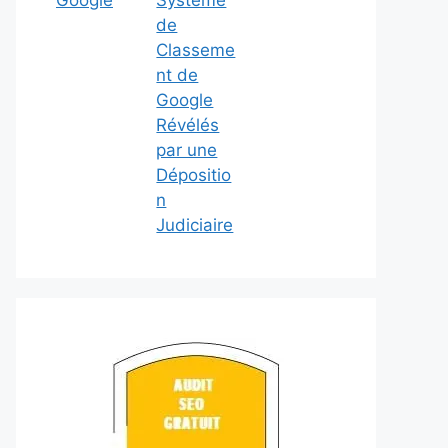
Google
Système
de
Classeme
nt de
Google
Révélés
par une
Dépositio
n
Judiciaire