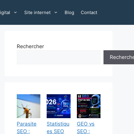
gital
Site internet
Blog
Contact
Rechercher
Recherch
Parasite
Statistiqu
GEO vs
SEO :
es SEO
SEO :